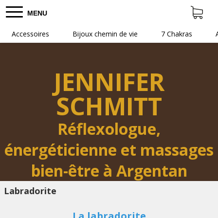
MENU
Accessoires
Bijoux chemin de vie
7 Chakras
JENNIFER
SCHMITT
Réflexologue,
énergéticienne et massages
bien-être à Argentan
Labradorite
La labradorite