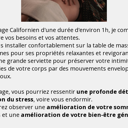
age Californien d'une durée d'environ 1h, je 
 vos besoins et vos attentes.
ous installer confortablement sur la table de m
umes pour ses propriétés relaxantes et revigoran
une grande serviette pour préserver votre intim
ties de votre corps par des mouvements envelo
doux.
age, vous pourriez ressentir
une profonde dé
n du stress
, voire vous endormir.
rrez observer une
amélioration de votre som
s et une
amélioration de votre bien-être gén