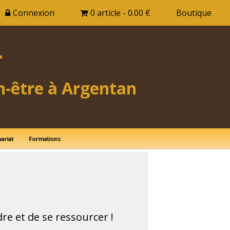
Connexion
0 article - 0.00 €
Boutique
T
n-être à Argentan
ariat
Formations
e et de se ressourcer !