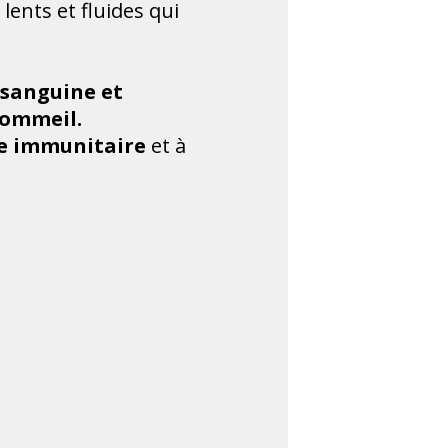
lents et fluides qui
 sanguine et
sommeil.
me immunitaire
et à