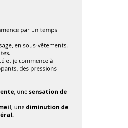
commence par un temps
assage, en sous-vêtements.
tes.
ité et je commence à
ppants, des pressions
tente
, une
sensation de
meil
, une
diminution de
éral.