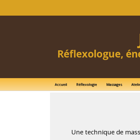
Réflexologue, én
Accueil
Réflexologie
Massages
Ateli
Une technique de massa