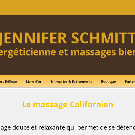
JENNIFER SCHMIT
ergéticienne et massages bie
ers Réflexo
Livre d'or
Entreprise & Événements
Boutique
Parten
Le massage Californien
ge douce et relaxante qui permet de se détendr