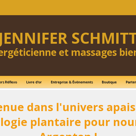
JENNIFER SCHMIT
ergéticienne et massages bie
ers Réflexo
Livre d'or
Entreprise & Événements
Boutique
Parten
nue dans l'univers apai
ologie plantaire pour nou