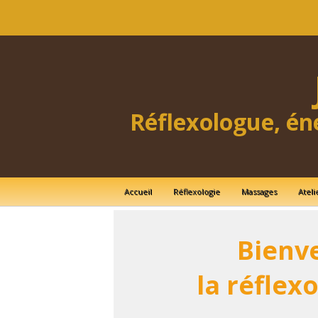
Réflexologue, én
Accueil
Réflexologie
Massages
Ateli
Bienve
la réflex