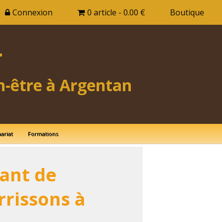
Connexion
0 article - 0.00 €
Boutique
T
n-être à Argentan
ariat
Formations
sant de
rrissons à